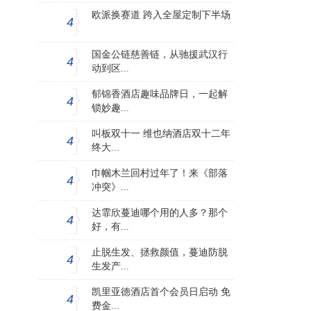
欧派换赛道 跨入全屋定制下半场
4
国金公链慈善链，从驰援武汉行
4
动到区...
郁锦香酒店趣味品牌日，一起解
4
锁妙趣...
叫板双十一 维也纳酒店双十二年
4
终大...
巾帼木兰回村过年了！来《部落
4
冲突》...
达霏欣蔓迪哪个用的人多？那个
4
好，有...
止脱生发、拯救颜值，蔓迪防脱
4
生发产...
凯里亚德酒店首个会员日启动 免
4
费金...