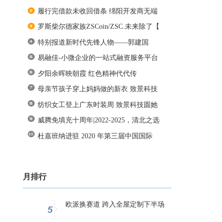
履行完借款未收回借条 绵阳开发商无端
罗斯柴尔德家族ZSCoin/ZSC.未来除了【
特别报道新时代先锋人物——郭建国
易融佳-小微企业的一站式融资服务平台
夕阳余晖映朝霞 红色精神代代传
母亲节孩子穿上妈妈做的新衣 致景科技
纺织女工登上广东时装周 致景科技圆她
威腾免填充十周年|2022-2025，清北之选
杜嘉班纳进驻 2020 年第三届中国国际
月排行
欧派换赛道 跨入全屋定制下半场
5