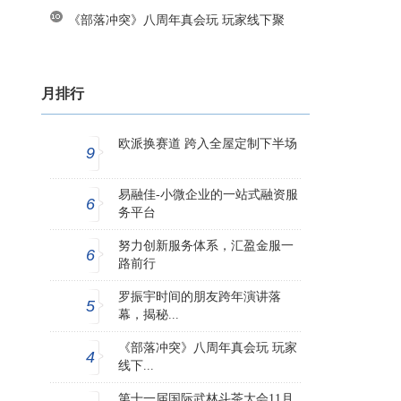
《部落冲突》八周年真会玩 玩家线下聚
月排行
欧派换赛道 跨入全屋定制下半场
9
易融佳-小微企业的一站式融资服
6
务平台
努力创新服务体系，汇盈金服一
6
路前行
罗振宇时间的朋友跨年演讲落
5
幕，揭秘...
《部落冲突》八周年真会玩 玩家
4
线下...
第十一届国际武林斗茶大会11月