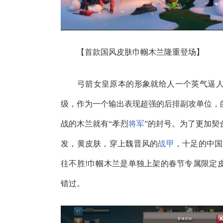
【首款国风皮肤巾帼木兰隆重登场】
弓箭女皇原本的形象就给人一个英气逼人
级，作为一个输出表现超强的后排副攻单位，
战的木兰就有“孝烈
将军
”的封号。为了更加契
发，黄皮肤，穿上魏晋风的
战甲
，十足的中国
往不胜!巾帼木兰是单独上架的春节专属限定
错过。