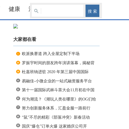
育
健康
汽车
大家都在看
欧派换赛道 跨入全屋定制下半场
罗振宇时间的朋友跨年演讲落幕，揭秘背
杜嘉班纳进驻 2020 年第三届中国国际
易融佳-小微企业的一站式融资服务平台
第十一届国际武林斗茶大会11月初在中国
何为潮流？《潮玩人类在哪里》的OG们给
努力创新服务体系，汇盈金服一路前行
“鼠”不尽的精彩《部落冲突》新春活动
国庆“爆仓”订单火爆 这家婚庆公司开