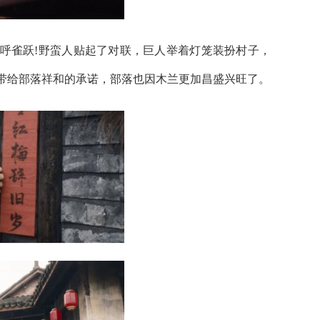
雀跃!野蛮人贴起了对联，巨人举着灯笼装扮村子，
带给部落祥和的承诺，部落也因木兰更加昌盛兴旺了。