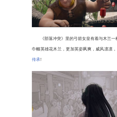
《部落冲突》里的弓箭女皇有着与木兰一样
巾帼英雄花木兰，更加英姿飒爽，威风凛凛，
传承
!