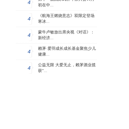
4
初在中...
《航海王燃烧意志》双限定登场
4
寒冰...
蒙牛卢敏放出席央视《对话》：
4
新经济...
赖茅·爱羽成长成长基金聚焦少儿
4
健康...
公益无限 大爱无止，赖茅酒业揽
4
获“...