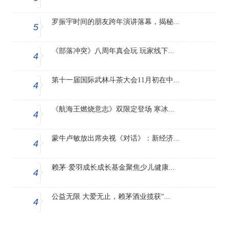
罗振宇时间的朋友跨年演讲落幕，揭秘...
5
《部落冲突》八周年真会玩 玩家线下...
4
第十一届国际武林斗茶大会11月初在中...
4
《航海王燃烧意志》双限定登场 寒冰...
4
蒙牛卢敏放出席央视《对话》：新经济...
4
赖茅·爱羽成长成长基金聚焦少儿健康...
4
公益无限 大爱无止，赖茅酒业揽获“...
4