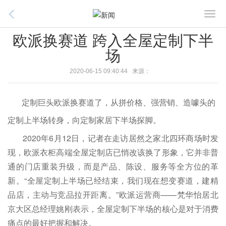
T
o
欧派换赛道 跨入全屋定制下半
g
场
g
l
2020-06-15 09:40:44 来源：
e
n
定制巨头欧派换赛道了，从拼价格、强营销、造噱头的
a
v
定制上半场转身，向定制家居下半场探脚。
i
2020年6月12日，记者在走访居然之家北四环商场时发
g
现，欧派衣柜高端全屋定制店已悄改该换了形象，它并非普
a
通的门店重装升级，而是产品、陈设、服务等全方位的革
t
新。“全屋定制上半场已经结束，我们现在想变赛道，建精
i
品店，主动与竞品拉开距离。”欧派运营商——梵华怡居北
o
n
京大区总经理姚刚表示，全屋定制下半场的核心是对于消费
痛点的最好把握和解决。