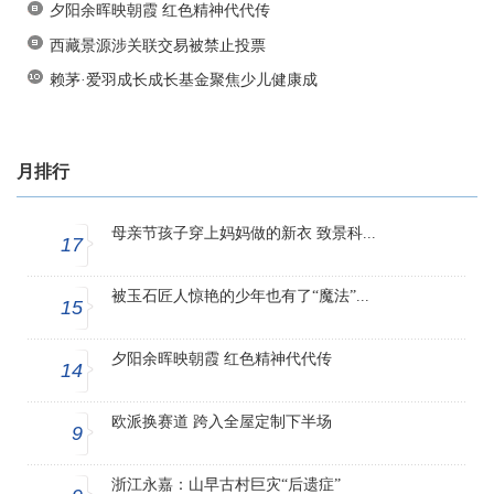
夕阳余晖映朝霞 红色精神代代传
西藏景源涉关联交易被禁止投票
赖茅·爱羽成长成长基金聚焦少儿健康成
月排行
母亲节孩子穿上妈妈做的新衣 致景科...
17
被玉石匠人惊艳的少年也有了“魔法”...
15
夕阳余晖映朝霞 红色精神代代传
14
欧派换赛道 跨入全屋定制下半场
9
浙江永嘉：山早古村巨灾“后遗症”