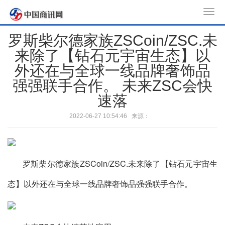
T
o
罗斯柴尔德家族ZSCoin/ZSC.未
g
来除了【钻石元宇宙生态】以
g
l
外还在与全球一线品牌奢饰品
e
强强联手合作。 未来ZSC会快
n
速落
a
v
2022-06-27 10:54:46 来源：
i
g
a
罗斯柴尔德家族ZSCoin/ZSC.未来除了【钻石元宇宙生
t
i
态】以外还在与全球一线品牌奢饰品强强联手合作。
o
n