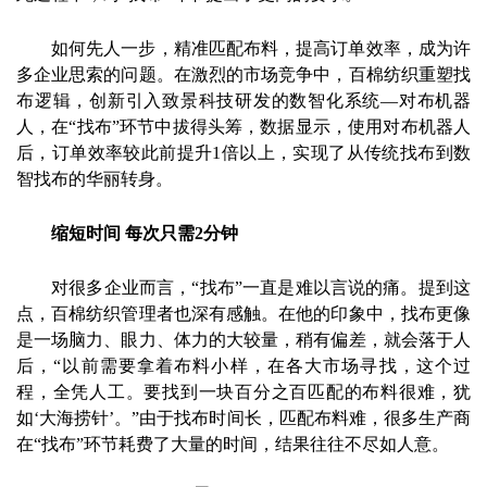
如何先人一步，精准匹配布料，提高订单效率，成为许
多企业思索的问题。在激烈的市场竞争中，百棉纺织重塑找
布逻辑，创新引入致景科技研发的数智化系统—对布机器
人，在“找布”环节中拔得头筹，数据显示，使用对布机器人
后，订单效率较此前提升1倍以上，实现了从传统找布到数
智找布的华丽转身。
缩短时间
每次只需
2
分钟
对很多企业而言，“找布”一直是难以言说的痛。提到这
点，百棉纺织管理者也深有感触。在他的印象中，找布更像
是一场脑力、眼力、体力的大较量，稍有偏差，就会落于人
后，“以前需要拿着布料小样，在各大市场寻找，这个过
程，全凭人工。要找到一块百分之百匹配的布料很难，犹
如‘大海捞针’。”由于找布时间长，匹配布料难，很多生产商
在“找布”环节耗费了大量的时间，结果往往不尽如人意。