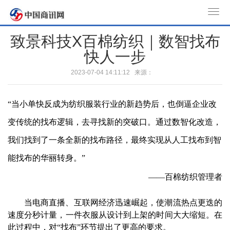
T
o
致景科技X百棉纺织｜数智找布
g
快人一步
g
l
2023-07-04 14:11:12 来源：
e
n
“当小单快反成为纺织服装行业的新趋势后，也倒逼企业改
a
v
变传统的找布逻辑，去寻找新的突破口。通过数智化改造，
i
我们找到了一条全新的找布路径，最终实现从人工找布到智
g
a
能找布的华丽转身。”
t
——百棉纺织管理者
i
o
当电商直播、互联网经济迅速崛起，使潮流热点更迭的
n
速度分秒计量，一件衣服从设计到上架的时间大大缩短。在
此过程中，对“找布”环节提出了更高的要求。