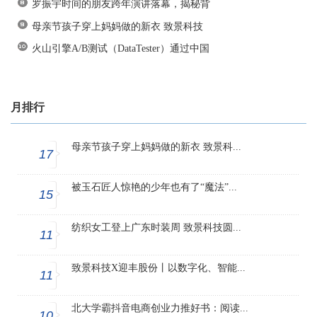
罗振宇时间的朋友跨年演讲落幕，揭秘背
母亲节孩子穿上妈妈做的新衣 致景科技
火山引擎A/B测试（DataTester）通过中国
月排行
母亲节孩子穿上妈妈做的新衣 致景科...
17
被玉石匠人惊艳的少年也有了“魔法”...
15
纺织女工登上广东时装周 致景科技圆...
11
致景科技X迎丰股份丨以数字化、智能...
11
北大学霸抖音电商创业力推好书：阅读...
10