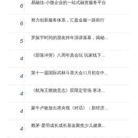
易融佳-小微企业的一站式融资服务平台
6
努力创新服务体系，汇盈金服一路前行
6
罗振宇时间的朋友跨年演讲落幕，揭秘...
5
《部落冲突》八周年真会玩 玩家线下...
4
第十一届国际武林斗茶大会11月初在中...
4
《航海王燃烧意志》双限定登场 寒冰...
4
蒙牛卢敏放出席央视《对话》：新经济...
4
赖茅·爱羽成长成长基金聚焦少儿健康...
4