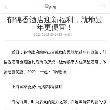
T
o
郁锦香酒店迎新福利，就地过
g
年更便宜！
g
l
2021-01-23 20:14:38 来源：
e
n
a
近日，各地政府纷纷出台鼓励市民就地过年的政策，郁
v
锦香酒店也紧随其后为你所想，让你畅享入住高星酒店，体
i
g
验超值优惠。2021，一起“牛”转乾坤。
a
t
上海国家会展中心郁锦香酒店
i
o
n
海纳百川、时尚多元的魔力之都，在这里能发现新的惊